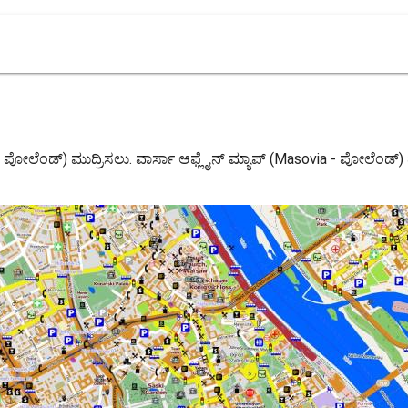
ia - ಪೋಲೆಂಡ್) ಮುದ್ರಿಸಲು. ವಾರ್ಸಾ ಆಫ್ಲೈನ್ ಮ್ಯಾಪ್ (Masovia - ಪೋಲೆಂಡ್)