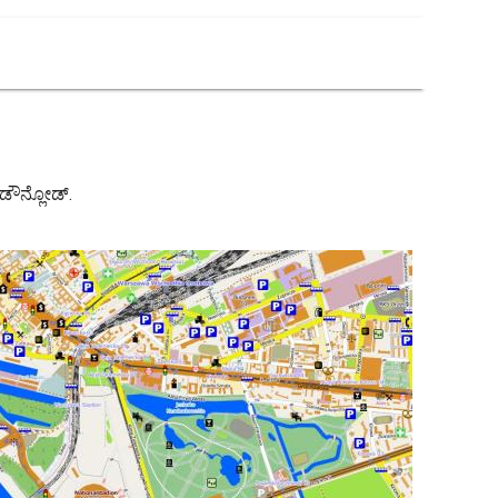
 ಡೌನ್ಲೋಡ್.