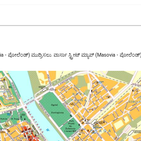
sovia - ಪೋಲೆಂಡ್) ಮುದ್ರಿಸಲು. ವಾರ್ಸಾ ಸ್ಟ್ರೀಟ್ ಮ್ಯಾಪ್ (Masovia - ಪೋಲೆಂಡ