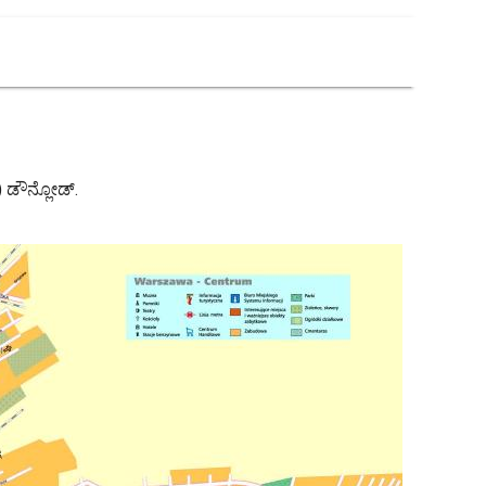
್) ಡೌನ್ಲೋಡ್.